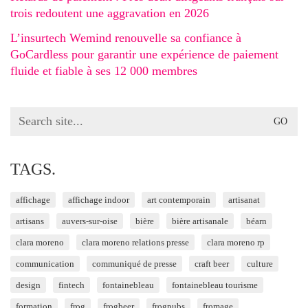
trois redoutent une aggravation en 2026
L’insurtech Wemind renouvelle sa confiance à
GoCardless pour garantir une expérience de paiement
fluide et fiable à ses 12 000 membres
Search
for:
TAGS.
affichage
affichage indoor
art contemporain
artisanat
artisans
auvers-sur-oise
bière
bière artisanale
béarn
clara moreno
clara moreno relations presse
clara moreno rp
communication
communiqué de presse
craft beer
culture
design
fintech
fontainebleau
fontainebleau tourisme
formation
frog
frogbeer
frogpubs
fromage