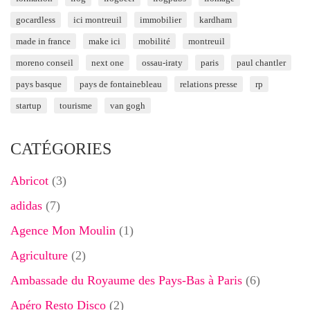
gocardless
ici montreuil
immobilier
kardham
made in france
make ici
mobilité
montreuil
moreno conseil
next one
ossau-iraty
paris
paul chantler
pays basque
pays de fontainebleau
relations presse
rp
startup
tourisme
van gogh
CATÉGORIES
Abricot
(3)
adidas
(7)
Agence Mon Moulin
(1)
Agriculture
(2)
Ambassade du Royaume des Pays-Bas à Paris
(6)
Apéro Resto Disco
(2)