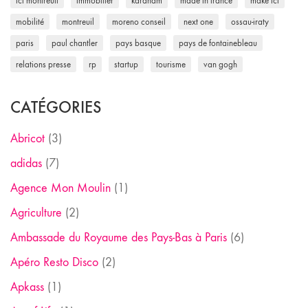
ici montreuil
immobilier
kardham
made in france
make ici
mobilité
montreuil
moreno conseil
next one
ossau-iraty
paris
paul chantler
pays basque
pays de fontainebleau
relations presse
rp
startup
tourisme
van gogh
CATÉGORIES
Abricot
(3)
adidas
(7)
Agence Mon Moulin
(1)
Agriculture
(2)
Ambassade du Royaume des Pays-Bas à Paris
(6)
Apéro Resto Disco
(2)
Apkass
(1)