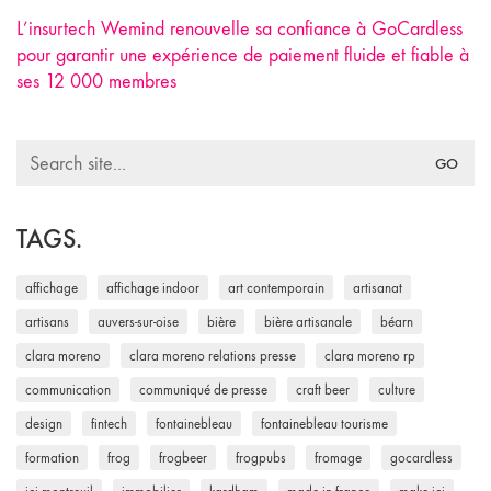
L’insurtech Wemind renouvelle sa confiance à GoCardless
pour garantir une expérience de paiement fluide et fiable à
ses 12 000 membres
Search
for:
TAGS.
affichage
affichage indoor
art contemporain
artisanat
artisans
auvers-sur-oise
bière
bière artisanale
béarn
clara moreno
clara moreno relations presse
clara moreno rp
communication
communiqué de presse
craft beer
culture
design
fintech
fontainebleau
fontainebleau tourisme
formation
frog
frogbeer
frogpubs
fromage
gocardless