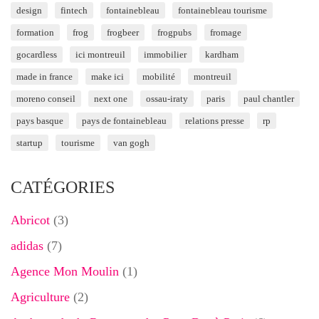
design
fintech
fontainebleau
fontainebleau tourisme
formation
frog
frogbeer
frogpubs
fromage
gocardless
ici montreuil
immobilier
kardham
made in france
make ici
mobilité
montreuil
moreno conseil
next one
ossau-iraty
paris
paul chantler
pays basque
pays de fontainebleau
relations presse
rp
startup
tourisme
van gogh
CATÉGORIES
Abricot
(3)
adidas
(7)
Agence Mon Moulin
(1)
Agriculture
(2)