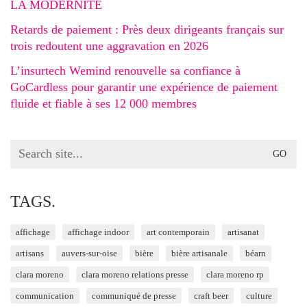
LA MODERNITÉ
Retards de paiement : Près deux dirigeants français sur
trois redoutent une aggravation en 2026
L’insurtech Wemind renouvelle sa confiance à
GoCardless pour garantir une expérience de paiement
fluide et fiable à ses 12 000 membres
Search
for:
TAGS.
affichage
affichage indoor
art contemporain
artisanat
artisans
auvers-sur-oise
bière
bière artisanale
béarn
clara moreno
clara moreno relations presse
clara moreno rp
communication
communiqué de presse
craft beer
culture