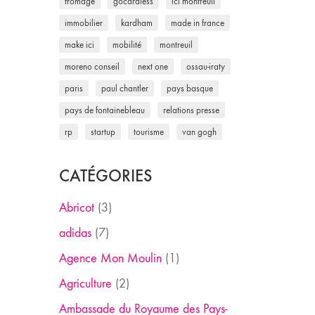
fromage
gocardless
ici montreuil
immobilier
kardham
made in france
make ici
mobilité
montreuil
moreno conseil
next one
ossau-iraty
paris
paul chantler
pays basque
pays de fontainebleau
relations presse
rp
startup
tourisme
van gogh
CATÉGORIES
Abricot
(3)
adidas
(7)
Agence Mon Moulin
(1)
Agriculture
(2)
Ambassade du Royaume des Pays-