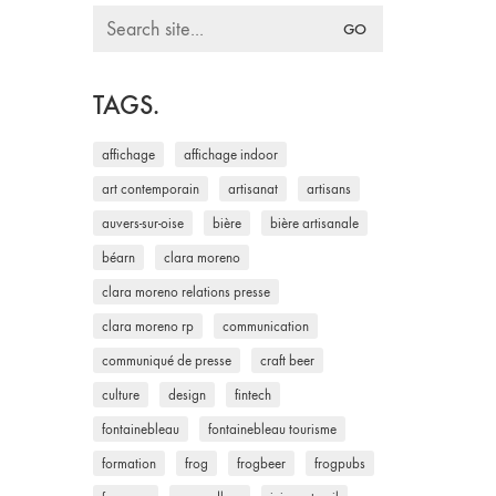
Search
for:
TAGS.
affichage
affichage indoor
art contemporain
artisanat
artisans
auvers-sur-oise
bière
bière artisanale
béarn
clara moreno
clara moreno relations presse
clara moreno rp
communication
communiqué de presse
craft beer
culture
design
fintech
fontainebleau
fontainebleau tourisme
formation
frog
frogbeer
frogpubs