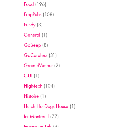
Food
(196)
FrogPubs
(108)
Fundy
(3)
General
(1)
GoBeep
(8)
GoCardless
(31)
Grain d'Amour
(2)
GUI
(1)
High-tech
(104)
Histoire
(1)
Hutch Hot-Dogs House
(1)
Ici Montreuil
(77)
Immersive Lab
(9)