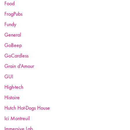
Food
FrogPubs
Fundy
General
GoBeep
GoCardless
Grain d'Amour
GUI
High-tech
Histoire
Hutch Hot-Dogs House
Ici Montreuil
Immersive Lab