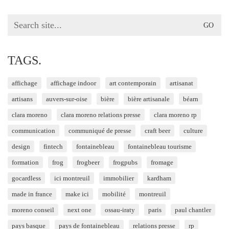
Search
for:
TAGS.
affichage
affichage indoor
art contemporain
artisanat
artisans
auvers-sur-oise
bière
bière artisanale
béarn
clara moreno
clara moreno relations presse
clara moreno rp
communication
communiqué de presse
craft beer
culture
design
fintech
fontainebleau
fontainebleau tourisme
formation
frog
frogbeer
frogpubs
fromage
gocardless
ici montreuil
immobilier
kardham
made in france
make ici
mobilité
montreuil
moreno conseil
next one
ossau-iraty
paris
paul chantler
pays basque
pays de fontainebleau
relations presse
rp