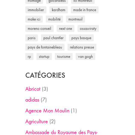
fromage
gocardless
ici montreuil
immobilier
kardham
made in france
make ici
mobilité
montreuil
moreno conseil
next one
ossau-iraty
paris
paul chantler
pays basque
pays de fontainebleau
relations presse
rp
startup
tourisme
van gogh
CATÉGORIES
Abricot
(3)
adidas
(7)
Agence Mon Moulin
(1)
Agriculture
(2)
Ambassade du Royaume des Pays-