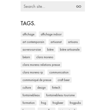
Search
for:
TAGS.
affichage
affichage indoor
art contemporain
artisanat
artisans
auvers-sur-oise
bière
bière artisanale
béarn
clara moreno
clara moreno relations presse
clara moreno rp
communication
communiqué de presse
craft beer
culture
design
fintech
fontainebleau
fontainebleau tourisme
formation
frog
frogbeer
frogpubs