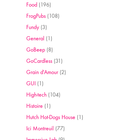
Food
(196)
FrogPubs
(108)
Fundy
(3)
General
(1)
GoBeep
(8)
GoCardless
(31)
Grain d'Amour
(2)
GUI
(1)
High-tech
(104)
Histoire
(1)
Hutch Hot-Dogs House
(1)
Ici Montreuil
(77)
Immersive Lab
(9)