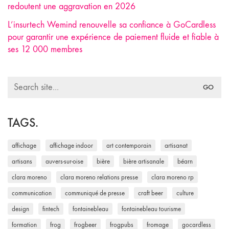
redoutent une aggravation en 2026
L’insurtech Wemind renouvelle sa confiance à GoCardless
pour garantir une expérience de paiement fluide et fiable à
ses 12 000 membres
Search
for:
TAGS.
affichage
affichage indoor
art contemporain
artisanat
artisans
auvers-sur-oise
bière
bière artisanale
béarn
clara moreno
clara moreno relations presse
clara moreno rp
communication
communiqué de presse
craft beer
culture
design
fintech
fontainebleau
fontainebleau tourisme
formation
frog
frogbeer
frogpubs
fromage
gocardless