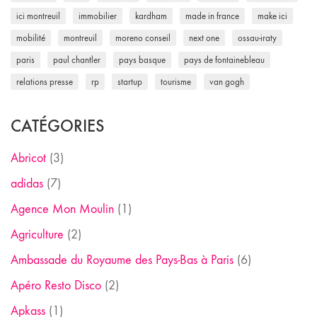
ici montreuil
immobilier
kardham
made in france
make ici
mobilité
montreuil
moreno conseil
next one
ossau-iraty
paris
paul chantler
pays basque
pays de fontainebleau
relations presse
rp
startup
tourisme
van gogh
CATÉGORIES
Abricot
(3)
adidas
(7)
Agence Mon Moulin
(1)
Agriculture
(2)
Ambassade du Royaume des Pays-Bas à Paris
(6)
Apéro Resto Disco
(2)
Apkass
(1)