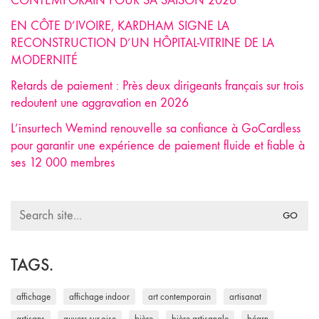
CONTEMPORAIN POUR SA SAISON 2026
EN CÔTE D’IVOIRE, KARDHAM SIGNE LA
RECONSTRUCTION D’UN HÔPITAL-VITRINE DE LA
MODERNITÉ
Retards de paiement : Près deux dirigeants français sur trois
redoutent une aggravation en 2026
L’insurtech Wemind renouvelle sa confiance à GoCardless
pour garantir une expérience de paiement fluide et fiable à
ses 12 000 membres
Search
for:
TAGS.
affichage
affichage indoor
art contemporain
artisanat
artisans
auvers-sur-oise
bière
bière artisanale
béarn