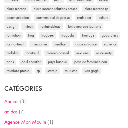
clara moreno
clara moreno relations presse
clara moreno rp
communication
communiqué de presse
craft beer
culture
design
fintech
fontainebleau
fontainebleau tourisme
formation
frog
frogbeer
frogpubs
fromage
gocardless
ici montreuil
immobilier
kardham
made in france
make ici
mobilité
montreuil
moreno conseil
next one
ossau-iraty
paris
paul chantler
pays basque
pays de fontainebleau
relations presse
rp
startup
tourisme
van gogh
CATÉGORIES
Abricot
(3)
adidas
(7)
Agence Mon Moulin
(1)