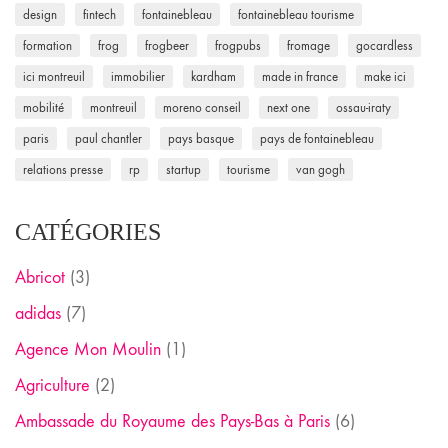
design
fintech
fontainebleau
fontainebleau tourisme
formation
frog
frogbeer
frogpubs
fromage
gocardless
ici montreuil
immobilier
kardham
made in france
make ici
mobilité
montreuil
moreno conseil
next one
ossau-iraty
paris
paul chantler
pays basque
pays de fontainebleau
relations presse
rp
startup
tourisme
van gogh
CATÉGORIES
Abricot
(3)
adidas
(7)
Agence Mon Moulin
(1)
Agriculture
(2)
Ambassade du Royaume des Pays-Bas à Paris
(6)