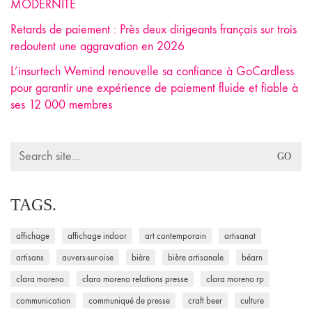
MODERNITÉ
Retards de paiement : Près deux dirigeants français sur trois
redoutent une aggravation en 2026
L’insurtech Wemind renouvelle sa confiance à GoCardless
pour garantir une expérience de paiement fluide et fiable à
ses 12 000 membres
Search
for:
TAGS.
affichage
affichage indoor
art contemporain
artisanat
artisans
auvers-sur-oise
bière
bière artisanale
béarn
clara moreno
clara moreno relations presse
clara moreno rp
communication
communiqué de presse
craft beer
culture