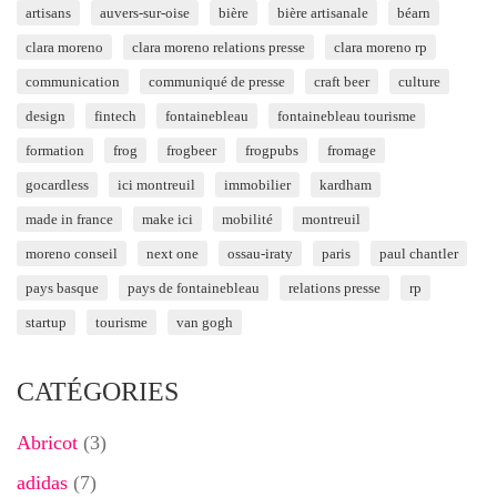
artisans
auvers-sur-oise
bière
bière artisanale
béarn
clara moreno
clara moreno relations presse
clara moreno rp
communication
communiqué de presse
craft beer
culture
design
fintech
fontainebleau
fontainebleau tourisme
formation
frog
frogbeer
frogpubs
fromage
gocardless
ici montreuil
immobilier
kardham
made in france
make ici
mobilité
montreuil
moreno conseil
next one
ossau-iraty
paris
paul chantler
pays basque
pays de fontainebleau
relations presse
rp
startup
tourisme
van gogh
CATÉGORIES
Abricot
(3)
adidas
(7)