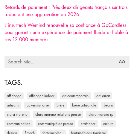
Retards de paiement : Près deux dirigeants français sur trois
redoutent une aggravation en 2026
L’insurtech Wemind renouvelle sa confiance à GoCardless
pour garantir une expérience de paiement fluide et fiable à
ses 12 000 membres
Search
for:
TAGS.
affichage
affichage indoor
art contemporain
artisanat
artisans
auvers-sur-oise
bière
bière artisanale
béarn
clara moreno
clara moreno relations presse
clara moreno rp
communication
communiqué de presse
craft beer
culture
design
fintech
fontainebleau
fontainebleau tourisme