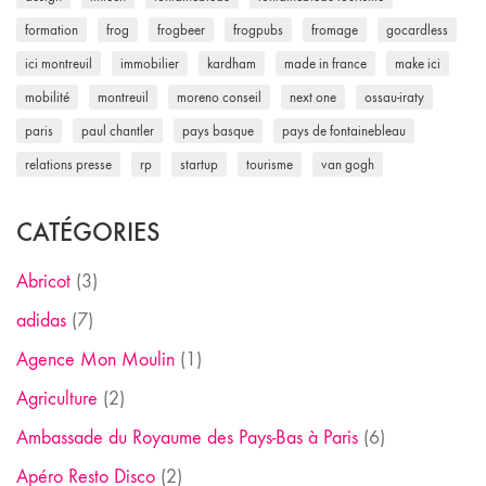
formation
frog
frogbeer
frogpubs
fromage
gocardless
ici montreuil
immobilier
kardham
made in france
make ici
mobilité
montreuil
moreno conseil
next one
ossau-iraty
paris
paul chantler
pays basque
pays de fontainebleau
relations presse
rp
startup
tourisme
van gogh
CATÉGORIES
Abricot
(3)
adidas
(7)
Agence Mon Moulin
(1)
Agriculture
(2)
Ambassade du Royaume des Pays-Bas à Paris
(6)
Apéro Resto Disco
(2)