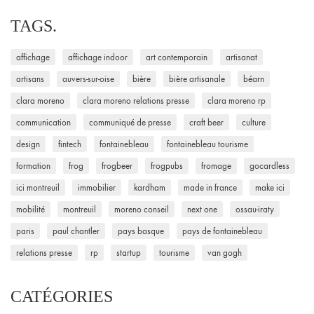
TAGS.
affichage
affichage indoor
art contemporain
artisanat
artisans
auvers-sur-oise
bière
bière artisanale
béarn
clara moreno
clara moreno relations presse
clara moreno rp
communication
communiqué de presse
craft beer
culture
design
fintech
fontainebleau
fontainebleau tourisme
formation
frog
frogbeer
frogpubs
fromage
gocardless
ici montreuil
immobilier
kardham
made in france
make ici
mobilité
montreuil
moreno conseil
next one
ossau-iraty
paris
paul chantler
pays basque
pays de fontainebleau
relations presse
rp
startup
tourisme
van gogh
CATÉGORIES