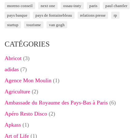
moreno conseil
next one
ossau-iraty
paris
paul chantler
pays basque
pays de fontainebleau
relations presse
rp
startup
tourisme
van gogh
CATÉGORIES
Abricot
(3)
adidas
(7)
Agence Mon Moulin
(1)
Agriculture
(2)
Ambassade du Royaume des Pays-Bas à Paris
(6)
Apéro Resto Disco
(2)
Apkass
(1)
Art of Life
(1)