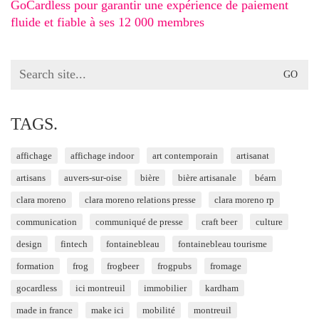
GoCardless pour garantir une expérience de paiement
fluide et fiable à ses 12 000 membres
Search
for:
TAGS.
affichage
affichage indoor
art contemporain
artisanat
artisans
auvers-sur-oise
bière
bière artisanale
béarn
clara moreno
clara moreno relations presse
clara moreno rp
communication
communiqué de presse
craft beer
culture
design
fintech
fontainebleau
fontainebleau tourisme
formation
frog
frogbeer
frogpubs
fromage
gocardless
ici montreuil
immobilier
kardham
made in france
make ici
mobilité
montreuil