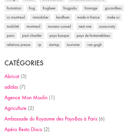
formation
frog
frogbeer
frogpubs
fromage
gocardless
ici montreuil
immobilier
kardham
made in france
make ici
mobilité
montreuil
moreno conseil
next one
ossau-iraty
paris
paul chantler
pays basque
pays de fontainebleau
relations presse
rp
startup
tourisme
van gogh
CATÉGORIES
Abricot
(3)
adidas
(7)
Agence Mon Moulin
(1)
Agriculture
(2)
Ambassade du Royaume des Pays-Bas à Paris
(6)
Apéro Resto Disco
(2)