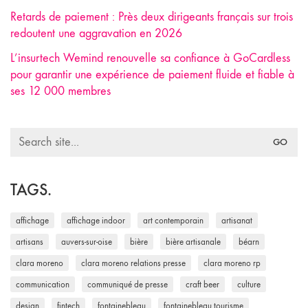
Retards de paiement : Près deux dirigeants français sur trois
redoutent une aggravation en 2026
L’insurtech Wemind renouvelle sa confiance à GoCardless
pour garantir une expérience de paiement fluide et fiable à
ses 12 000 membres
Search
for:
TAGS.
affichage
affichage indoor
art contemporain
artisanat
artisans
auvers-sur-oise
bière
bière artisanale
béarn
clara moreno
clara moreno relations presse
clara moreno rp
communication
communiqué de presse
craft beer
culture
design
fintech
fontainebleau
fontainebleau tourisme