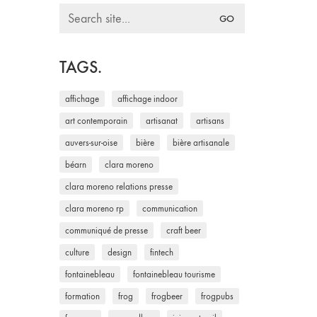
Search
for:
TAGS.
affichage
affichage indoor
art contemporain
artisanat
artisans
auvers-sur-oise
bière
bière artisanale
béarn
clara moreno
clara moreno relations presse
clara moreno rp
communication
communiqué de presse
craft beer
culture
design
fintech
fontainebleau
fontainebleau tourisme
formation
frog
frogbeer
frogpubs