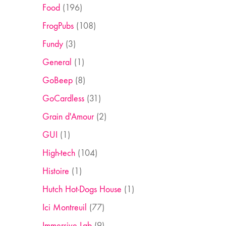
Food
(196)
FrogPubs
(108)
Fundy
(3)
General
(1)
GoBeep
(8)
GoCardless
(31)
Grain d'Amour
(2)
GUI
(1)
High-tech
(104)
Histoire
(1)
Hutch Hot-Dogs House
(1)
Ici Montreuil
(77)
Immersive Lab
(9)