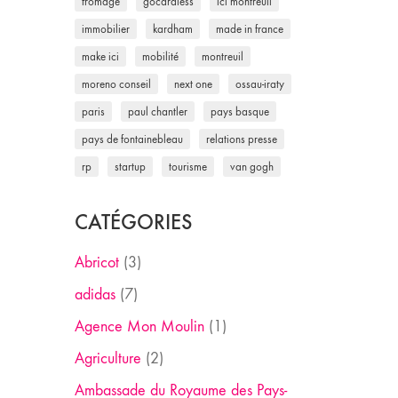
fromage
gocardless
ici montreuil
immobilier
kardham
made in france
make ici
mobilité
montreuil
moreno conseil
next one
ossau-iraty
paris
paul chantler
pays basque
pays de fontainebleau
relations presse
rp
startup
tourisme
van gogh
CATÉGORIES
Abricot
(3)
adidas
(7)
Agence Mon Moulin
(1)
Agriculture
(2)
Ambassade du Royaume des Pays-