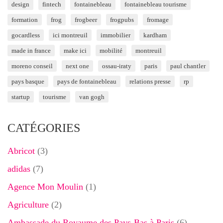
design
fintech
fontainebleau
fontainebleau tourisme
formation
frog
frogbeer
frogpubs
fromage
gocardless
ici montreuil
immobilier
kardham
made in france
make ici
mobilité
montreuil
moreno conseil
next one
ossau-iraty
paris
paul chantler
pays basque
pays de fontainebleau
relations presse
rp
startup
tourisme
van gogh
CATÉGORIES
Abricot
(3)
adidas
(7)
Agence Mon Moulin
(1)
Agriculture
(2)
Ambassade du Royaume des Pays-Bas à Paris
(6)