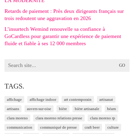
LA MODERNITÉ
Retards de paiement : Près deux dirigeants français sur
trois redoutent une aggravation en 2026
L’insurtech Wemind renouvelle sa confiance à
GoCardless pour garantir une expérience de paiement
fluide et fiable à ses 12 000 membres
Search
for:
TAGS.
affichage
affichage indoor
art contemporain
artisanat
artisans
auvers-sur-oise
bière
bière artisanale
béarn
clara moreno
clara moreno relations presse
clara moreno rp
communication
communiqué de presse
craft beer
culture