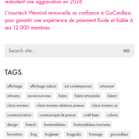
redoutent une aggravation en 2026
L’insurtech Wemind renouvelle sa confiance à GoCardless
pour garantir une expérience de paiement fluide et fiable à
ses 12 000 membres
Search
for:
TAGS.
affichage
affichage indoor
art contemporain
artisanat
artisans
auvers-sur-oise
bière
bière artisanale
béarn
clara moreno
clara moreno relations presse
clara moreno rp
communication
communiqué de presse
craft beer
culture
design
fintech
fontainebleau
fontainebleau tourisme
formation
frog
frogbeer
frogpubs
fromage
gocardless