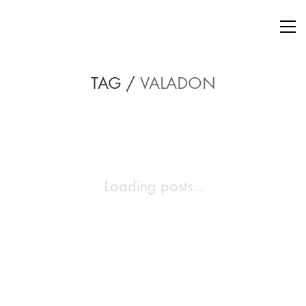
TAG /
VALADON
Loading posts...