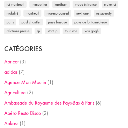
ici montreuil
immobilier
kardham
made in france
make ici
mobilité
montreuil
moreno conseil
next one
ossau-iraty
paris
paul chantler
pays basque
pays de fontainebleau
relations presse
rp
startup
tourisme
van gogh
CATÉGORIES
Abricot
(3)
adidas
(7)
Agence Mon Moulin
(1)
Agriculture
(2)
Ambassade du Royaume des Pays-Bas à Paris
(6)
Apéro Resto Disco
(2)
Apkass
(1)