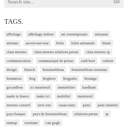
for:
TAGS.
affichage
affichage indoor
art contemporain
artisanat
artisans
auvers-sur-oise
bière
bière artisanale
béarn
clara moreno
clara moreno relations presse
clara moreno rp
communication
communiqué de presse
craft beer
culture
design
fintech
fontainebleau
fontainebleau tourisme
formation
frog
frogbeer
frogpubs
fromage
gocardless
ici montreuil
immobilier
kardham
made in france
make ici
mobilité
montreuil
moreno conseil
next one
ossau-iraty
paris
paul chantler
pays basque
pays de fontainebleau
relations presse
rp
startup
tourisme
van gogh