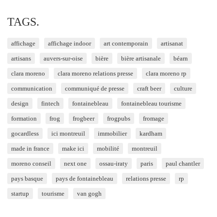
TAGS.
affichage
affichage indoor
art contemporain
artisanat
artisans
auvers-sur-oise
bière
bière artisanale
béarn
clara moreno
clara moreno relations presse
clara moreno rp
communication
communiqué de presse
craft beer
culture
design
fintech
fontainebleau
fontainebleau tourisme
formation
frog
frogbeer
frogpubs
fromage
gocardless
ici montreuil
immobilier
kardham
made in france
make ici
mobilité
montreuil
moreno conseil
next one
ossau-iraty
paris
paul chantler
pays basque
pays de fontainebleau
relations presse
rp
startup
tourisme
van gogh