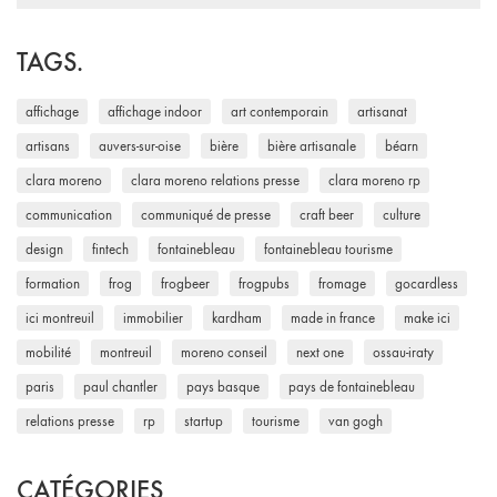
for:
TAGS.
affichage
affichage indoor
art contemporain
artisanat
artisans
auvers-sur-oise
bière
bière artisanale
béarn
clara moreno
clara moreno relations presse
clara moreno rp
communication
communiqué de presse
craft beer
culture
design
fintech
fontainebleau
fontainebleau tourisme
formation
frog
frogbeer
frogpubs
fromage
gocardless
ici montreuil
immobilier
kardham
made in france
make ici
mobilité
montreuil
moreno conseil
next one
ossau-iraty
paris
paul chantler
pays basque
pays de fontainebleau
relations presse
rp
startup
tourisme
van gogh
CATÉGORIES