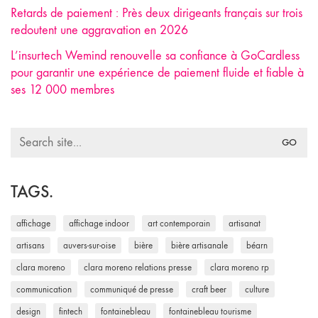
Retards de paiement : Près deux dirigeants français sur trois
redoutent une aggravation en 2026
L’insurtech Wemind renouvelle sa confiance à GoCardless
pour garantir une expérience de paiement fluide et fiable à
ses 12 000 membres
Search
for:
TAGS.
affichage
affichage indoor
art contemporain
artisanat
artisans
auvers-sur-oise
bière
bière artisanale
béarn
clara moreno
clara moreno relations presse
clara moreno rp
communication
communiqué de presse
craft beer
culture
design
fintech
fontainebleau
fontainebleau tourisme