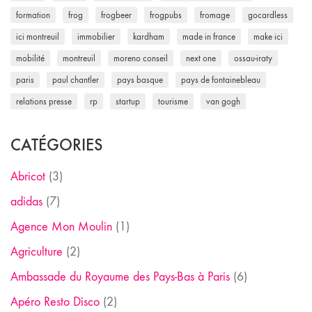
formation
frog
frogbeer
frogpubs
fromage
gocardless
ici montreuil
immobilier
kardham
made in france
make ici
mobilité
montreuil
moreno conseil
next one
ossau-iraty
paris
paul chantler
pays basque
pays de fontainebleau
relations presse
rp
startup
tourisme
van gogh
CATÉGORIES
Abricot
(3)
adidas
(7)
Agence Mon Moulin
(1)
Agriculture
(2)
Ambassade du Royaume des Pays-Bas à Paris
(6)
Apéro Resto Disco
(2)