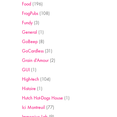
Food
(196)
FrogPubs
(108)
Fundy
(3)
General
(1)
GoBeep
(8)
GoCardless
(31)
Grain d'Amour
(2)
GUI
(1)
High-tech
(104)
Histoire
(1)
Hutch Hot-Dogs House
(1)
Ici Montreuil
(77)
Immersive Lab
(9)