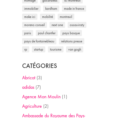
fromage
gocardless
ici montreuil
immobilier
kardham
made in france
make ici
mobilité
montreuil
moreno conseil
next one
ossau-iraty
paris
paul chantler
pays basque
pays de fontainebleau
relations presse
rp
startup
tourisme
van gogh
CATÉGORIES
Abricot
(3)
adidas
(7)
Agence Mon Moulin
(1)
Agriculture
(2)
Ambassade du Royaume des Pays-