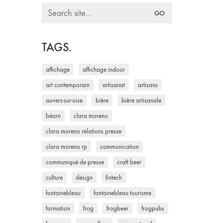
Search
for:
TAGS.
affichage
affichage indoor
art contemporain
artisanat
artisans
auvers-sur-oise
bière
bière artisanale
béarn
clara moreno
clara moreno relations presse
clara moreno rp
communication
communiqué de presse
craft beer
culture
design
fintech
fontainebleau
fontainebleau tourisme
formation
frog
frogbeer
frogpubs