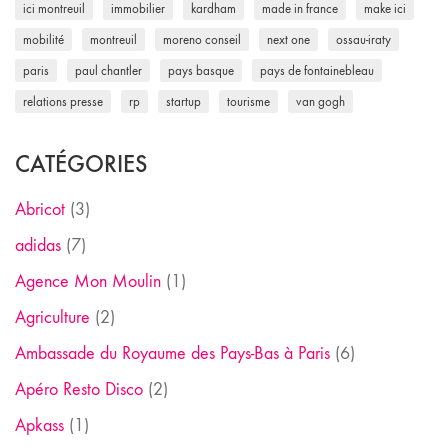
ici montreuil
immobilier
kardham
made in france
make ici
mobilité
montreuil
moreno conseil
next one
ossau-iraty
paris
paul chantler
pays basque
pays de fontainebleau
relations presse
rp
startup
tourisme
van gogh
CATÉGORIES
Abricot
(3)
adidas
(7)
Agence Mon Moulin
(1)
Agriculture
(2)
Ambassade du Royaume des Pays-Bas à Paris
(6)
Apéro Resto Disco
(2)
Apkass
(1)