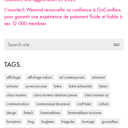
L’insurtech Wemind renouvelle sa confiance à GoCardless
pour garantir une expérience de paiement fluide et fiable à
ses 12 000 membres
Search
for:
TAGS.
affichage
affichage indoor
art contemporain
artisanat
artisans
auvers-sur-oise
bière
bière artisanale
béarn
clara moreno
clara moreno relations presse
clara moreno rp
communication
communiqué de presse
craft beer
culture
design
fintech
fontainebleau
fontainebleau tourisme
formation
frog
frogbeer
frogpubs
fromage
gocardless