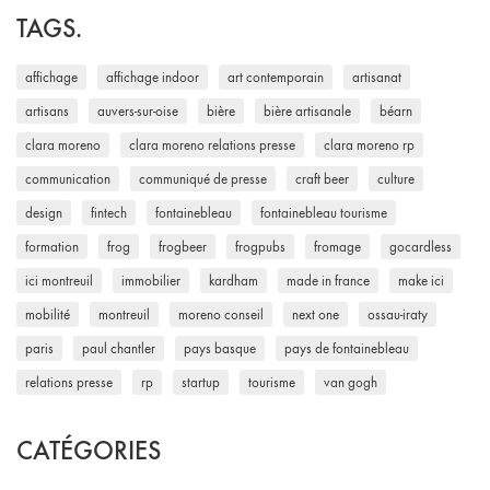
TAGS.
affichage
affichage indoor
art contemporain
artisanat
artisans
auvers-sur-oise
bière
bière artisanale
béarn
clara moreno
clara moreno relations presse
clara moreno rp
communication
communiqué de presse
craft beer
culture
design
fintech
fontainebleau
fontainebleau tourisme
formation
frog
frogbeer
frogpubs
fromage
gocardless
ici montreuil
immobilier
kardham
made in france
make ici
mobilité
montreuil
moreno conseil
next one
ossau-iraty
paris
paul chantler
pays basque
pays de fontainebleau
relations presse
rp
startup
tourisme
van gogh
CATÉGORIES