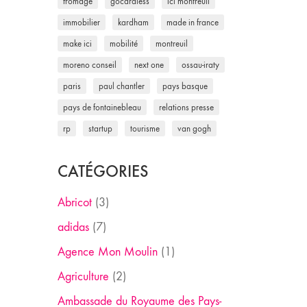
fromage
gocardless
ici montreuil
immobilier
kardham
made in france
make ici
mobilité
montreuil
moreno conseil
next one
ossau-iraty
paris
paul chantler
pays basque
pays de fontainebleau
relations presse
rp
startup
tourisme
van gogh
CATÉGORIES
Abricot
(3)
adidas
(7)
Agence Mon Moulin
(1)
Agriculture
(2)
Ambassade du Royaume des Pays-