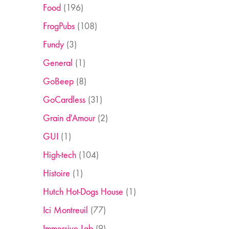
Food
(196)
FrogPubs
(108)
Fundy
(3)
General
(1)
GoBeep
(8)
GoCardless
(31)
Grain d'Amour
(2)
GUI
(1)
High-tech
(104)
Histoire
(1)
Hutch Hot-Dogs House
(1)
Ici Montreuil
(77)
Immersive Lab
(9)