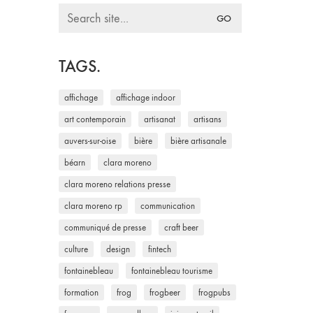
Search
for:
TAGS.
affichage
affichage indoor
art contemporain
artisanat
artisans
auvers-sur-oise
bière
bière artisanale
béarn
clara moreno
clara moreno relations presse
clara moreno rp
communication
communiqué de presse
craft beer
culture
design
fintech
fontainebleau
fontainebleau tourisme
formation
frog
frogbeer
frogpubs