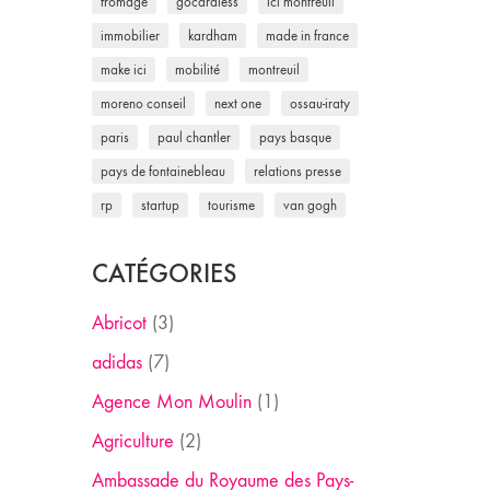
fromage
gocardless
ici montreuil
immobilier
kardham
made in france
make ici
mobilité
montreuil
moreno conseil
next one
ossau-iraty
paris
paul chantler
pays basque
pays de fontainebleau
relations presse
rp
startup
tourisme
van gogh
CATÉGORIES
Abricot
(3)
adidas
(7)
Agence Mon Moulin
(1)
Agriculture
(2)
Ambassade du Royaume des Pays-