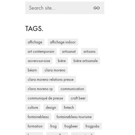
Search
for:
TAGS.
affichage
affichage indoor
art contemporain
artisanat
artisans
auvers-sur-oise
bière
bière artisanale
béarn
clara moreno
clara moreno relations presse
clara moreno rp
communication
communiqué de presse
craft beer
culture
design
fintech
fontainebleau
fontainebleau tourisme
formation
frog
frogbeer
frogpubs