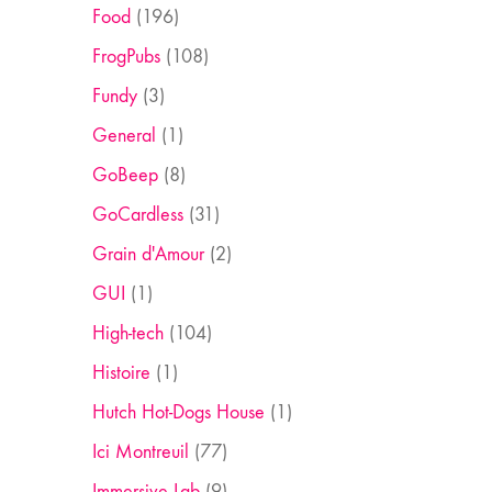
Food
(196)
FrogPubs
(108)
Fundy
(3)
General
(1)
GoBeep
(8)
GoCardless
(31)
Grain d'Amour
(2)
GUI
(1)
High-tech
(104)
Histoire
(1)
Hutch Hot-Dogs House
(1)
Ici Montreuil
(77)
Immersive Lab
(9)