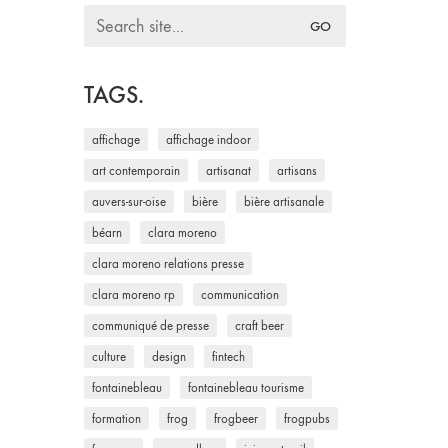
Search
for:
TAGS.
affichage
affichage indoor
art contemporain
artisanat
artisans
auvers-sur-oise
bière
bière artisanale
béarn
clara moreno
clara moreno relations presse
clara moreno rp
communication
communiqué de presse
craft beer
culture
design
fintech
fontainebleau
fontainebleau tourisme
formation
frog
frogbeer
frogpubs