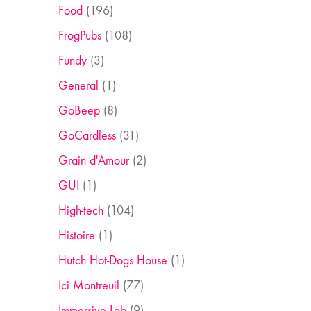
Food
(196)
FrogPubs
(108)
Fundy
(3)
General
(1)
GoBeep
(8)
GoCardless
(31)
Grain d'Amour
(2)
GUI
(1)
High-tech
(104)
Histoire
(1)
Hutch Hot-Dogs House
(1)
Ici Montreuil
(77)
Immersive Lab
(9)