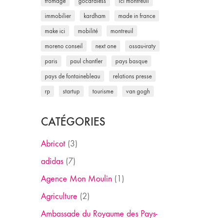
fromage
gocardless
ici montreuil
immobilier
kardham
made in france
make ici
mobilité
montreuil
moreno conseil
next one
ossau-iraty
paris
paul chantler
pays basque
pays de fontainebleau
relations presse
rp
startup
tourisme
van gogh
CATÉGORIES
Abricot
(3)
adidas
(7)
Agence Mon Moulin
(1)
Agriculture
(2)
Ambassade du Royaume des Pays-