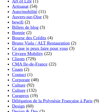
Art of Life
(1)
Artisanat
(54)
Auto/mobilité
(11)
Auvers-sur-Oise
(3)
bewifi
(2)
Billets de blog
(3)
Bonnie
(2)
Bourse des Crédits
(4)
Bruno Viala / ALT Restauration
(2)
Ce que je peux faire pour vous
(3)
Cityzen Mobility
(22)
Clients
(729)
CMA Ile-de-France
(22)
Cnam
(2)
Contact
(1)
Corporate
(48)
Culture
(92)
Culture
(132)
Curaprox
(19)
Délégation de la Polynésie Française à Paris
(9)
Design
(60)
Design & Dev
(3)