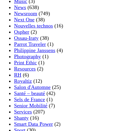
Music
(3)
News
(638)
Newsroom
(749)
Next One
(38)
Nouvelles technos
(16)
Ospher
(2)
Ossau-Iraty
(38)
Parrot Traveler
(1)
Philippine Janssens
(4)
Photography
(1)
Print Ethic
(1)
Resources
(2)
RH
(6)
Royaltiz
(12)
Salon d'Automne
(25)
Santé – beauté
(42)
Sels de France
(1)
Senior Mobilité
(7)
Services
(207)
Shanty
(16)
Smart Data Power
(2)
Sport
(30)