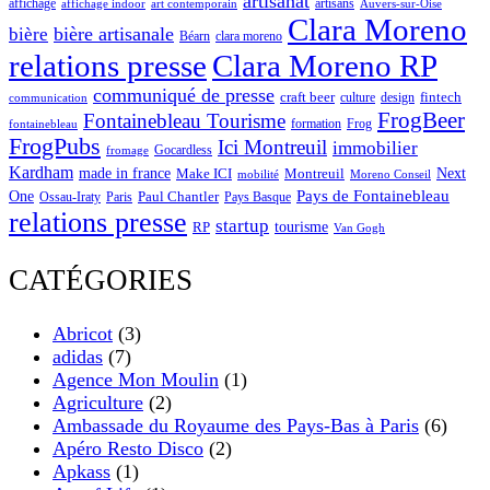
artisanat
affichage
artisans
affichage indoor
art contemporain
Auvers-sur-Oise
Clara Moreno
bière artisanale
bière
Béarn
clara moreno
Clara Moreno RP
relations presse
communiqué de presse
craft beer
fintech
culture
design
communication
FrogBeer
Fontainebleau Tourisme
formation
Frog
fontainebleau
FrogPubs
Ici Montreuil
immobilier
Gocardless
fromage
Kardham
made in france
Next
Make ICI
Montreuil
Moreno Conseil
mobilité
One
Pays de Fontainebleau
Paul Chantler
Ossau-Iraty
Paris
Pays Basque
relations presse
startup
RP
tourisme
Van Gogh
CATÉGORIES
Abricot
(3)
adidas
(7)
Agence Mon Moulin
(1)
Agriculture
(2)
Ambassade du Royaume des Pays-Bas à Paris
(6)
Apéro Resto Disco
(2)
Apkass
(1)