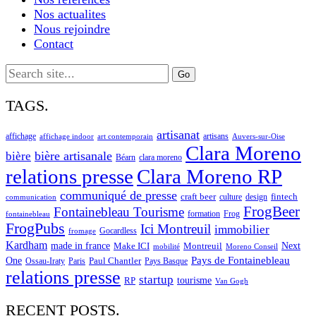
Nos actualites
Nous rejoindre
Contact
Search
for:
TAGS.
artisanat
affichage
artisans
affichage indoor
art contemporain
Auvers-sur-Oise
Clara Moreno
bière artisanale
bière
Béarn
clara moreno
Clara Moreno RP
relations presse
communiqué de presse
craft beer
fintech
culture
design
communication
FrogBeer
Fontainebleau Tourisme
formation
Frog
fontainebleau
FrogPubs
Ici Montreuil
immobilier
Gocardless
fromage
Kardham
made in france
Next
Make ICI
Montreuil
Moreno Conseil
mobilité
One
Pays de Fontainebleau
Paul Chantler
Ossau-Iraty
Paris
Pays Basque
relations presse
startup
RP
tourisme
Van Gogh
RECENT POSTS.