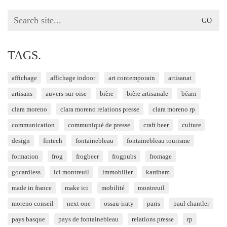
Search
for:
TAGS.
affichage
affichage indoor
art contemporain
artisanat
artisans
auvers-sur-oise
bière
bière artisanale
béarn
clara moreno
clara moreno relations presse
clara moreno rp
communication
communiqué de presse
craft beer
culture
design
fintech
fontainebleau
fontainebleau tourisme
formation
frog
frogbeer
frogpubs
fromage
gocardless
ici montreuil
immobilier
kardham
made in france
make ici
mobilité
montreuil
moreno conseil
next one
ossau-iraty
paris
paul chantler
pays basque
pays de fontainebleau
relations presse
rp