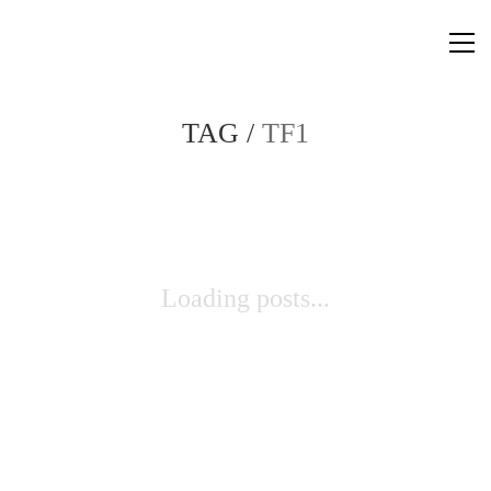
TAG /
TF1
Loading posts...