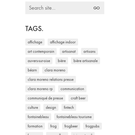
Search
for:
TAGS.
affichage
affichage indoor
art contemporain
artisanat
artisans
auvers-sur-oise
bière
bière artisanale
béarn
clara moreno
clara moreno relations presse
clara moreno rp
communication
communiqué de presse
craft beer
culture
design
fintech
fontainebleau
fontainebleau tourisme
formation
frog
frogbeer
frogpubs