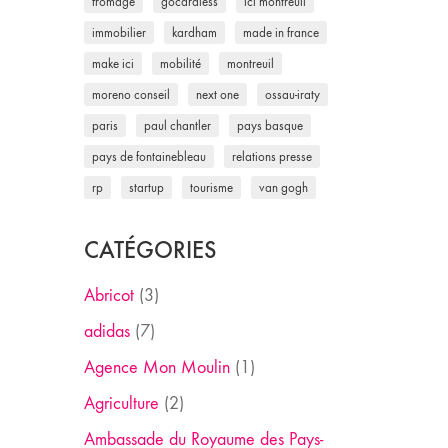
fromage
gocardless
ici montreuil
immobilier
kardham
made in france
make ici
mobilité
montreuil
moreno conseil
next one
ossau-iraty
paris
paul chantler
pays basque
pays de fontainebleau
relations presse
rp
startup
tourisme
van gogh
CATÉGORIES
Abricot
(3)
adidas
(7)
Agence Mon Moulin
(1)
Agriculture
(2)
Ambassade du Royaume des Pays-