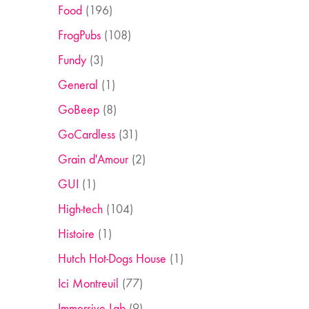
Food
(196)
FrogPubs
(108)
Fundy
(3)
General
(1)
GoBeep
(8)
GoCardless
(31)
Grain d'Amour
(2)
GUI
(1)
High-tech
(104)
Histoire
(1)
Hutch Hot-Dogs House
(1)
Ici Montreuil
(77)
Immersive Lab
(9)