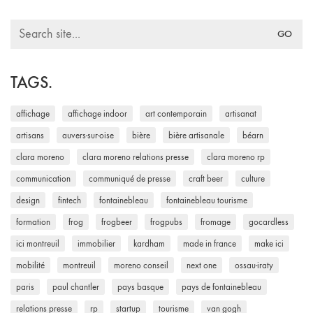
Search
for:
TAGS.
affichage
affichage indoor
art contemporain
artisanat
artisans
auvers-sur-oise
bière
bière artisanale
béarn
clara moreno
clara moreno relations presse
clara moreno rp
communication
communiqué de presse
craft beer
culture
design
fintech
fontainebleau
fontainebleau tourisme
formation
frog
frogbeer
frogpubs
fromage
gocardless
ici montreuil
immobilier
kardham
made in france
make ici
mobilité
montreuil
moreno conseil
next one
ossau-iraty
paris
paul chantler
pays basque
pays de fontainebleau
relations presse
rp
startup
tourisme
van gogh