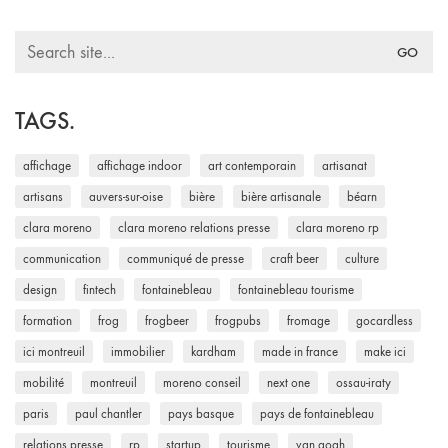
Search
for:
TAGS.
affichage
affichage indoor
art contemporain
artisanat
artisans
auvers-sur-oise
bière
bière artisanale
béarn
clara moreno
clara moreno relations presse
clara moreno rp
communication
communiqué de presse
craft beer
culture
design
fintech
fontainebleau
fontainebleau tourisme
formation
frog
frogbeer
frogpubs
fromage
gocardless
ici montreuil
immobilier
kardham
made in france
make ici
mobilité
montreuil
moreno conseil
next one
ossau-iraty
paris
paul chantler
pays basque
pays de fontainebleau
relations presse
rp
startup
tourisme
van gogh