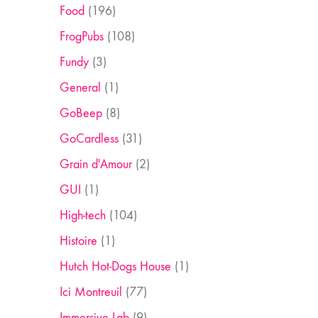
Food
(196)
FrogPubs
(108)
Fundy
(3)
General
(1)
GoBeep
(8)
GoCardless
(31)
Grain d'Amour
(2)
GUI
(1)
High-tech
(104)
Histoire
(1)
Hutch Hot-Dogs House
(1)
Ici Montreuil
(77)
Immersive Lab
(9)