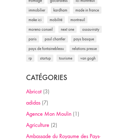
fromage
gocardless
ici montreuil
immobilier
kardham
made in france
make ici
mobilité
montreuil
moreno conseil
next one
ossau-iraty
paris
paul chantler
pays basque
pays de fontainebleau
relations presse
rp
startup
tourisme
van gogh
CATÉGORIES
Abricot
(3)
adidas
(7)
Agence Mon Moulin
(1)
Agriculture
(2)
Ambassade du Royaume des Pays-