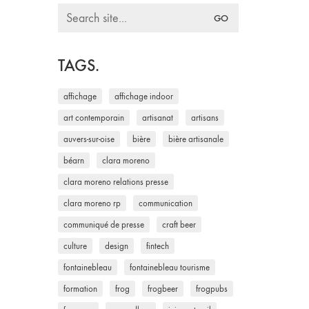
Search
for:
TAGS.
affichage
affichage indoor
art contemporain
artisanat
artisans
auvers-sur-oise
bière
bière artisanale
béarn
clara moreno
clara moreno relations presse
clara moreno rp
communication
communiqué de presse
craft beer
culture
design
fintech
fontainebleau
fontainebleau tourisme
formation
frog
frogbeer
frogpubs