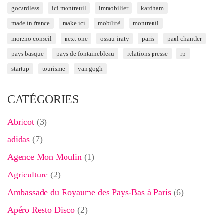
gocardless
ici montreuil
immobilier
kardham
made in france
make ici
mobilité
montreuil
moreno conseil
next one
ossau-iraty
paris
paul chantler
pays basque
pays de fontainebleau
relations presse
rp
startup
tourisme
van gogh
CATÉGORIES
Abricot
(3)
adidas
(7)
Agence Mon Moulin
(1)
Agriculture
(2)
Ambassade du Royaume des Pays-Bas à Paris
(6)
Apéro Resto Disco
(2)