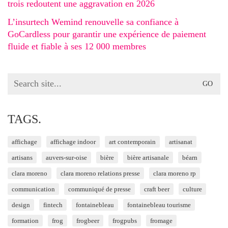
trois redoutent une aggravation en 2026
L’insurtech Wemind renouvelle sa confiance à
GoCardless pour garantir une expérience de paiement
fluide et fiable à ses 12 000 membres
Search
for:
TAGS.
affichage
affichage indoor
art contemporain
artisanat
artisans
auvers-sur-oise
bière
bière artisanale
béarn
clara moreno
clara moreno relations presse
clara moreno rp
communication
communiqué de presse
craft beer
culture
design
fintech
fontainebleau
fontainebleau tourisme
formation
frog
frogbeer
frogpubs
fromage