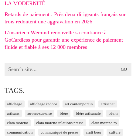
LA MODERNITÉ
Retards de paiement : Près deux dirigeants français sur
trois redoutent une aggravation en 2026
L’insurtech Wemind renouvelle sa confiance à
GoCardless pour garantir une expérience de paiement
fluide et fiable à ses 12 000 membres
Search
for:
TAGS.
affichage
affichage indoor
art contemporain
artisanat
artisans
auvers-sur-oise
bière
bière artisanale
béarn
clara moreno
clara moreno relations presse
clara moreno rp
communication
communiqué de presse
craft beer
culture