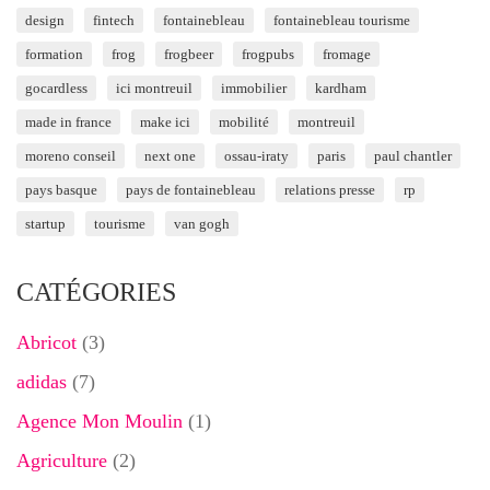
design
fintech
fontainebleau
fontainebleau tourisme
formation
frog
frogbeer
frogpubs
fromage
gocardless
ici montreuil
immobilier
kardham
made in france
make ici
mobilité
montreuil
moreno conseil
next one
ossau-iraty
paris
paul chantler
pays basque
pays de fontainebleau
relations presse
rp
startup
tourisme
van gogh
CATÉGORIES
Abricot
(3)
adidas
(7)
Agence Mon Moulin
(1)
Agriculture
(2)