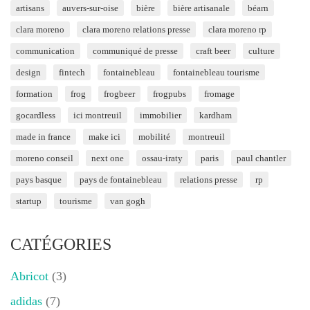
artisans
auvers-sur-oise
bière
bière artisanale
béarn
clara moreno
clara moreno relations presse
clara moreno rp
communication
communiqué de presse
craft beer
culture
design
fintech
fontainebleau
fontainebleau tourisme
formation
frog
frogbeer
frogpubs
fromage
gocardless
ici montreuil
immobilier
kardham
made in france
make ici
mobilité
montreuil
moreno conseil
next one
ossau-iraty
paris
paul chantler
pays basque
pays de fontainebleau
relations presse
rp
startup
tourisme
van gogh
CATÉGORIES
Abricot
(3)
adidas
(7)