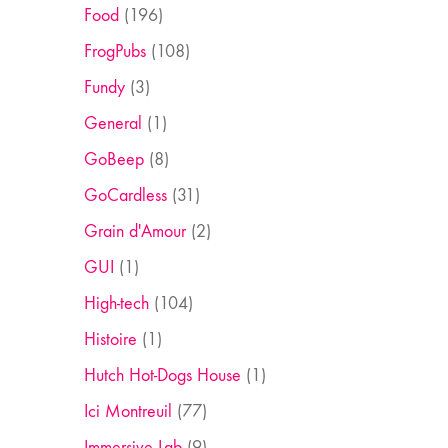
Food
(196)
FrogPubs
(108)
Fundy
(3)
General
(1)
GoBeep
(8)
GoCardless
(31)
Grain d'Amour
(2)
GUI
(1)
High-tech
(104)
Histoire
(1)
Hutch Hot-Dogs House
(1)
Ici Montreuil
(77)
Immersive Lab
(9)