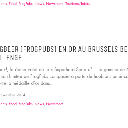
ients
,
Food
,
FrogPubs
,
News
,
Newsroom
,
Tourisme/loisirs
GBEER (FROGPUBS) EN OR AU BRUSSELS B
LLENGE
ck!, le 6ème volet de la « Superhero Serie »* – la gamme de 6
ition limitée de FrogPubs composée à partir de houblons américa
rté la médaille d’or dans…
novembre 2014
ients
,
Food
,
FrogPubs
,
News
,
Newsroom