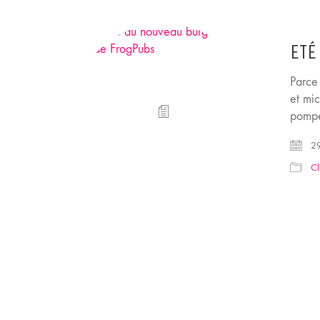
ETÉ
Parce 
et mic
pompe
29
Cl