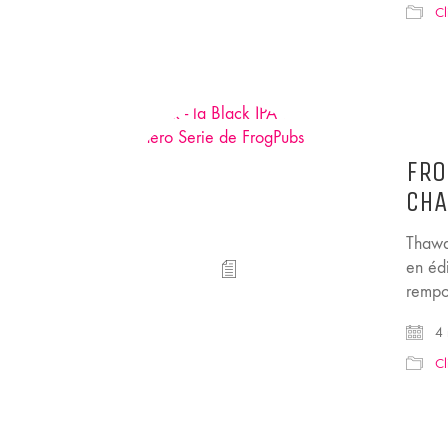
Cl
FRO
CHA
Thawa
en éd
rempo
4 
Cl