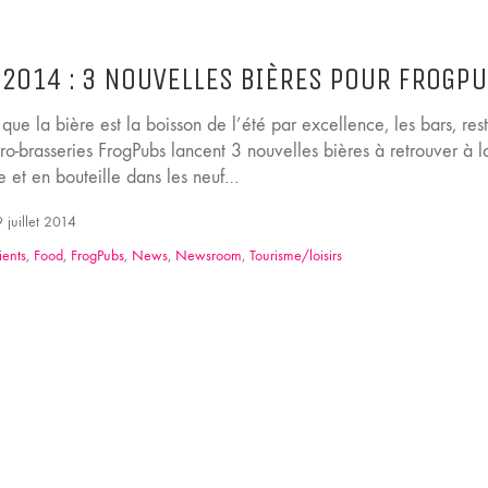
 2014 : 3 NOUVELLES BIÈRES POUR FROGP
que la bière est la boisson de l’été par excellence, les bars, res
ro-brasseries FrogPubs lancent 3 nouvelles bières à retrouver à l
 et en bouteille dans les neuf…
 juillet 2014
ients
,
Food
,
FrogPubs
,
News
,
Newsroom
,
Tourisme/loisirs