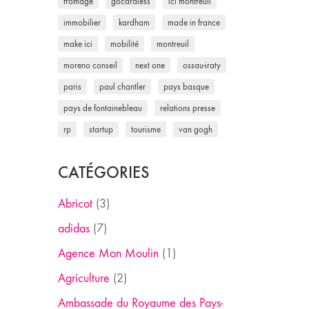
fromage
gocardless
ici montreuil
immobilier
kardham
made in france
make ici
mobilité
montreuil
moreno conseil
next one
ossau-iraty
paris
paul chantler
pays basque
pays de fontainebleau
relations presse
rp
startup
tourisme
van gogh
CATÉGORIES
Abricot
(3)
adidas
(7)
Agence Mon Moulin
(1)
Agriculture
(2)
Ambassade du Royaume des Pays-