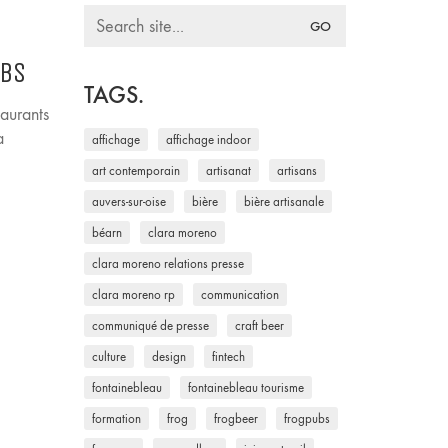
Search
for:
UBS
TAGS.
taurants
a
affichage
affichage indoor
art contemporain
artisanat
artisans
auvers-sur-oise
bière
bière artisanale
béarn
clara moreno
clara moreno relations presse
clara moreno rp
communication
communiqué de presse
craft beer
culture
design
fintech
fontainebleau
fontainebleau tourisme
formation
frog
frogbeer
frogpubs