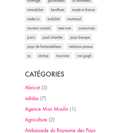
fromage
gocardless
ici montreuil
immobilier
kardham
made in france
make ici
mobilité
montreuil
moreno conseil
next one
ossau-iraty
paris
paul chantler
pays basque
pays de fontainebleau
relations presse
rp
startup
tourisme
van gogh
CATÉGORIES
Abricot
(3)
adidas
(7)
Agence Mon Moulin
(1)
Agriculture
(2)
Ambassade du Royaume des Pays-