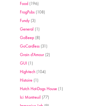
Food
(196)
FrogPubs
(108)
Fundy
(3)
General
(1)
GoBeep
(8)
GoCardless
(31)
Grain d'Amour
(2)
GUI
(1)
High-tech
(104)
Histoire
(1)
Hutch Hot-Dogs House
(1)
Ici Montreuil
(77)
Immersive Lab
(9)