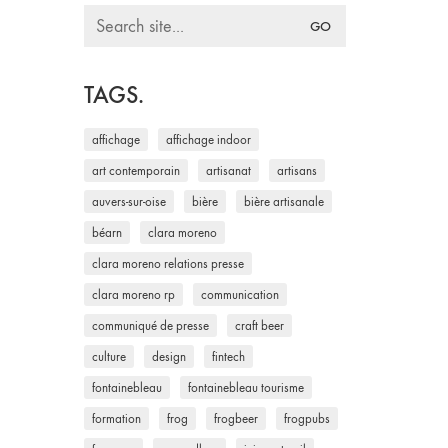
Search
for:
TAGS.
affichage
affichage indoor
art contemporain
artisanat
artisans
auvers-sur-oise
bière
bière artisanale
béarn
clara moreno
clara moreno relations presse
clara moreno rp
communication
communiqué de presse
craft beer
culture
design
fintech
fontainebleau
fontainebleau tourisme
formation
frog
frogbeer
frogpubs