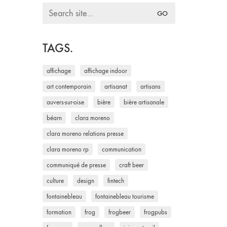
Search
for:
TAGS.
affichage
affichage indoor
art contemporain
artisanat
artisans
auvers-sur-oise
bière
bière artisanale
béarn
clara moreno
clara moreno relations presse
clara moreno rp
communication
communiqué de presse
craft beer
culture
design
fintech
fontainebleau
fontainebleau tourisme
formation
frog
frogbeer
frogpubs