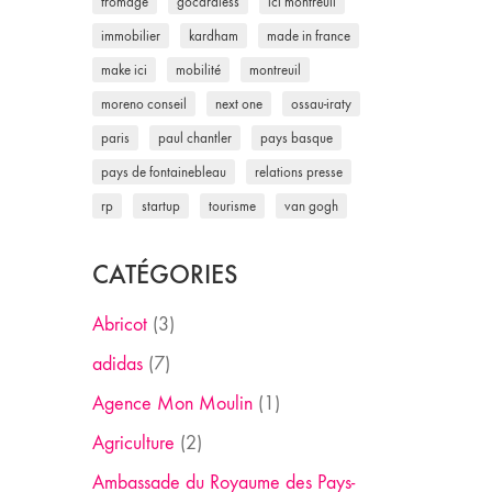
fromage
gocardless
ici montreuil
immobilier
kardham
made in france
make ici
mobilité
montreuil
moreno conseil
next one
ossau-iraty
paris
paul chantler
pays basque
pays de fontainebleau
relations presse
rp
startup
tourisme
van gogh
CATÉGORIES
Abricot
(3)
adidas
(7)
Agence Mon Moulin
(1)
Agriculture
(2)
Ambassade du Royaume des Pays-