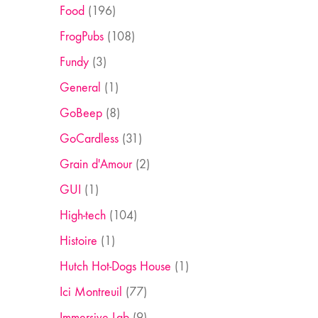
Food
(196)
FrogPubs
(108)
Fundy
(3)
General
(1)
GoBeep
(8)
GoCardless
(31)
Grain d'Amour
(2)
GUI
(1)
High-tech
(104)
Histoire
(1)
Hutch Hot-Dogs House
(1)
Ici Montreuil
(77)
Immersive Lab
(9)