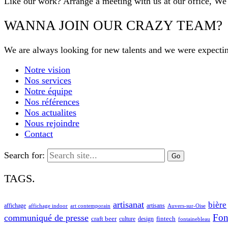
Like our work? Arrange a meeting with us at our office, We
WANNA JOIN OUR CRAZY TEAM?
We are always looking for new talents and we were expecti
Notre vision
Nos services
Notre équipe
Nos références
Nos actualites
Nous rejoindre
Contact
Search for:
TAGS.
artisanat
bière
affichage
artisans
affichage indoor
art contemporain
Auvers-sur-Oise
Fon
communiqué de presse
craft beer
fintech
culture
design
fontainebleau