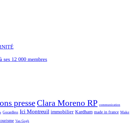
RNITÉ
e à ses 12 000 membres
Clara Moreno RP
ons presse
communication
Ici Montreuil
immobilier
Kardham
made in france
Make
Gocardless
e
tourisme
Van Gogh