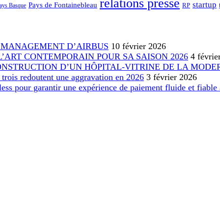
relations presse
startup
Pays de Fontainebleau
RP
ays Basque
 MANAGEMENT D’AIRBUS
10 février 2026
L’ART CONTEMPORAIN POUR SA SAISON 2026
4 févrie
ONSTRUCTION D’UN HÔPITAL-VITRINE DE LA MODE
r trois redoutent une aggravation en 2026
3 février 2026
ss pour garantir une expérience de paiement fluide et fiabl