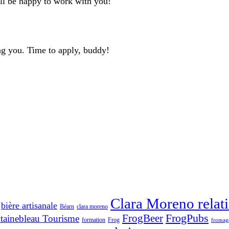
'll be happy to work with you!
ng you. Time to apply, buddy!
Clara Moreno relati
bière artisanale
Béarn
clara moreno
FrogBeer
FrogPubs
tainebleau Tourisme
formation
Frog
fromag