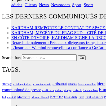
adidas
,
Clients
,
News
,
Newsroom
,
Sport
,
Sport
LES DERNIERS COMMUNIQUÉS DE
KARDHAM REMPORTE LE CONTRAT DE SPACE
KARDHAM, MÉCÈNE DU FRAC SUD – CITÉ DE 
EN CÔTE D’IVOIRE, KARDHAM SIGNE LA REC
Retards de paiement : Près deux dirigeants français su
L’insurtech Wemind renouvelle sa confiance à GoCardle
Search for:
TAGS.
artisanat
bière
affichage
artisans
affichage indoor
art contemporain
Auvers-sur-Oise
Fon
communiqué de presse
craft beer
fintech
culture
design
fontainebleau
Next One
ICI
Montreuil
Paul Chantler
Ossau-Iraty
Paris
P
Moreno Conseil
mobilité