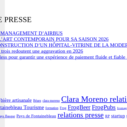
 PRESSE
 MANAGEMENT D’AIRBUS
L’ART CONTEMPORAIN POUR SA SAISON 2026
ONSTRUCTION D’UN HÔPITAL-VITRINE DE LA MODE
r trois redoutent une aggravation en 2026
ss pour garantir une expérience de paiement fluide et fiabl
Clara Moreno relati
bière artisanale
Béarn
clara moreno
FrogBeer
FrogPubs
tainebleau Tourisme
formation
Frog
fromag
relations presse
startup
Pays de Fontainebleau
RP
ays Basque