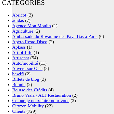
CATÉGORIES
Abricot
(3)
adidas
(7)
Agence Mon Moulin
(1)
Agriculture
(2)
Ambassade du Royaume des Pays-Bas à Paris
(6)
Apéro Resto Disco
(2)
Apkass
(1)
Art of Life
(1)
Artisanat
(54)
Auto/mobilité
(11)
Auvers-sur-Oise
(3)
bewifi
(2)
Billets de blog
(3)
Bonnie
(2)
Bourse des Crédits
(4)
Bruno Viala / ALT Restauration
(2)
Ce que je peux faire pour vous
(3)
Cityzen Mobility
(22)
Clients
(729)