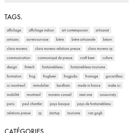
for:
TAGS.
affichage
affichage indoor
art contemporain
artisanat
artisans
auvers-sur-oise
bière
bière artisanale
béarn
clara moreno
clara moreno relations presse
clara moreno rp
communication
communiqué de presse
craft beer
culture
design
fintech
fontainebleau
fontainebleau tourisme
formation
frog
frogbeer
frogpubs
fromage
gocardless
ici montreuil
immobilier
kardham
made in france
make ici
mobilité
montreuil
moreno conseil
next one
ossau-iraty
paris
paul chantler
pays basque
pays de fontainebleau
relations presse
rp
startup
tourisme
van gogh
CATÉGORIES