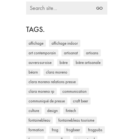
Search
for:
TAGS.
affichage
affichage indoor
art contemporain
artisanat
artisans
auvers-sur-oise
bière
bière artisanale
béarn
clara moreno
clara moreno relations presse
clara moreno rp
communication
communiqué de presse
craft beer
culture
design
fintech
fontainebleau
fontainebleau tourisme
formation
frog
frogbeer
frogpubs