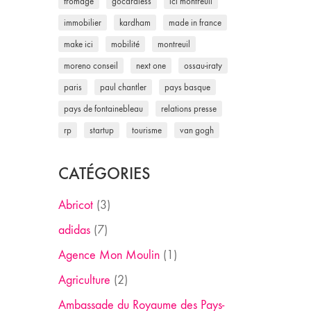
fromage
gocardless
ici montreuil
immobilier
kardham
made in france
make ici
mobilité
montreuil
moreno conseil
next one
ossau-iraty
paris
paul chantler
pays basque
pays de fontainebleau
relations presse
rp
startup
tourisme
van gogh
CATÉGORIES
Abricot
(3)
adidas
(7)
Agence Mon Moulin
(1)
Agriculture
(2)
Ambassade du Royaume des Pays-