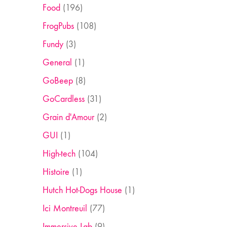
Food
(196)
FrogPubs
(108)
Fundy
(3)
General
(1)
GoBeep
(8)
GoCardless
(31)
Grain d'Amour
(2)
GUI
(1)
High-tech
(104)
Histoire
(1)
Hutch Hot-Dogs House
(1)
Ici Montreuil
(77)
Immersive Lab
(9)