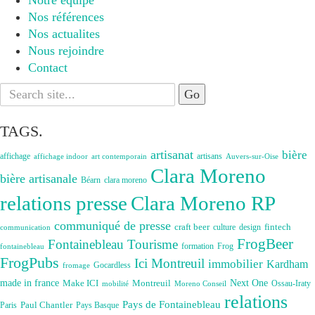
Notre équipe
Nos références
Nos actualites
Nous rejoindre
Contact
Search
for:
TAGS.
artisanat
bière
affichage
artisans
affichage indoor
art contemporain
Auvers-sur-Oise
Clara Moreno
bière artisanale
Béarn
clara moreno
Clara Moreno RP
relations presse
communiqué de presse
craft beer
fintech
culture
design
communication
FrogBeer
Fontainebleau Tourisme
formation
Frog
fontainebleau
FrogPubs
Ici Montreuil
immobilier
Kardham
Gocardless
fromage
made in france
Next One
Make ICI
Montreuil
Ossau-Iraty
Moreno Conseil
mobilité
relations
Pays de Fontainebleau
Paul Chantler
Paris
Pays Basque