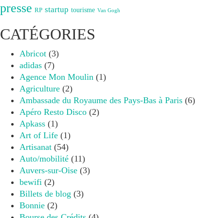
presse
startup
RP
tourisme
Van Gogh
CATÉGORIES
Abricot
(3)
adidas
(7)
Agence Mon Moulin
(1)
Agriculture
(2)
Ambassade du Royaume des Pays-Bas à Paris
(6)
Apéro Resto Disco
(2)
Apkass
(1)
Art of Life
(1)
Artisanat
(54)
Auto/mobilité
(11)
Auvers-sur-Oise
(3)
bewifi
(2)
Billets de blog
(3)
Bonnie
(2)
Bourse des Crédits
(4)