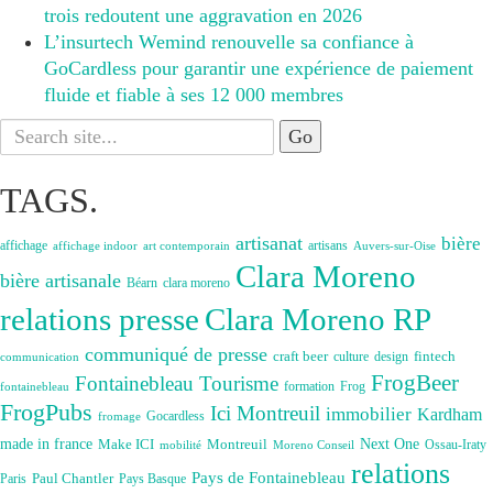
trois redoutent une aggravation en 2026
L’insurtech Wemind renouvelle sa confiance à
GoCardless pour garantir une expérience de paiement
fluide et fiable à ses 12 000 membres
Search
for:
TAGS.
artisanat
bière
affichage
artisans
affichage indoor
art contemporain
Auvers-sur-Oise
Clara Moreno
bière artisanale
Béarn
clara moreno
Clara Moreno RP
relations presse
communiqué de presse
craft beer
fintech
culture
design
communication
FrogBeer
Fontainebleau Tourisme
formation
Frog
fontainebleau
FrogPubs
Ici Montreuil
immobilier
Kardham
Gocardless
fromage
made in france
Next One
Make ICI
Montreuil
Ossau-Iraty
Moreno Conseil
mobilité
relations
Pays de Fontainebleau
Paul Chantler
Paris
Pays Basque