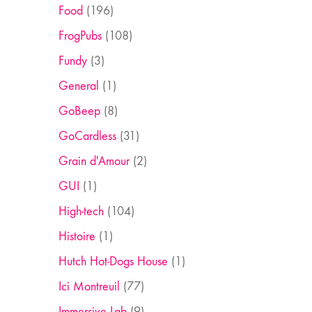
Food
(196)
FrogPubs
(108)
Fundy
(3)
General
(1)
GoBeep
(8)
GoCardless
(31)
Grain d'Amour
(2)
GUI
(1)
High-tech
(104)
Histoire
(1)
Hutch Hot-Dogs House
(1)
Ici Montreuil
(77)
Immersive Lab
(9)