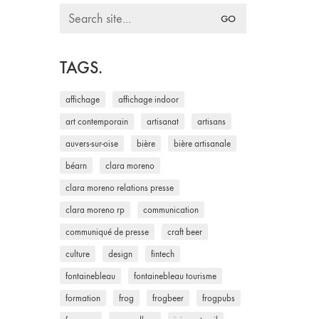
Search
for:
TAGS.
affichage
affichage indoor
art contemporain
artisanat
artisans
auvers-sur-oise
bière
bière artisanale
béarn
clara moreno
clara moreno relations presse
clara moreno rp
communication
communiqué de presse
craft beer
culture
design
fintech
fontainebleau
fontainebleau tourisme
formation
frog
frogbeer
frogpubs