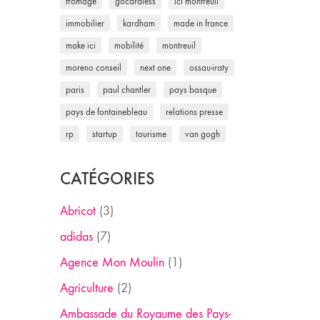
fromage
gocardless
ici montreuil
immobilier
kardham
made in france
make ici
mobilité
montreuil
moreno conseil
next one
ossau-iraty
paris
paul chantler
pays basque
pays de fontainebleau
relations presse
rp
startup
tourisme
van gogh
CATÉGORIES
Abricot
(3)
adidas
(7)
Agence Mon Moulin
(1)
Agriculture
(2)
Ambassade du Royaume des Pays-