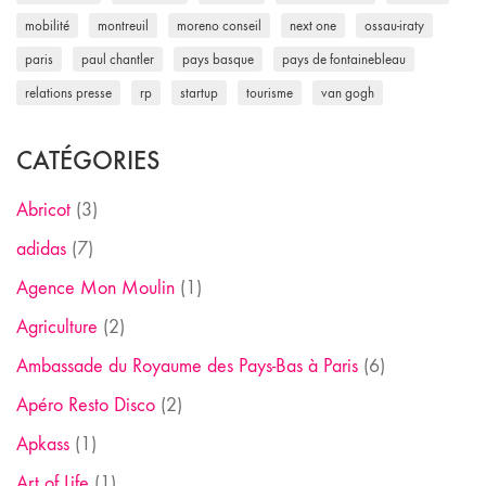
mobilité
montreuil
moreno conseil
next one
ossau-iraty
paris
paul chantler
pays basque
pays de fontainebleau
relations presse
rp
startup
tourisme
van gogh
CATÉGORIES
Abricot
(3)
adidas
(7)
Agence Mon Moulin
(1)
Agriculture
(2)
Ambassade du Royaume des Pays-Bas à Paris
(6)
Apéro Resto Disco
(2)
Apkass
(1)
Art of Life
(1)