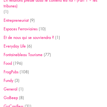
En relations presse aussi le contenu est roi ! (Part 1 – les
tribunes)
(1)
Entrepreneuriat
(9)
Espaces Ferroviaires
(10)
Et de nous qui se souviendra ?
(1)
Everyday Life
(6)
Fontainebleau Tourisme
(77)
Food
(196)
FrogPubs
(108)
Fundy
(3)
General
(1)
GoBeep
(8)
GoCardless
(31)