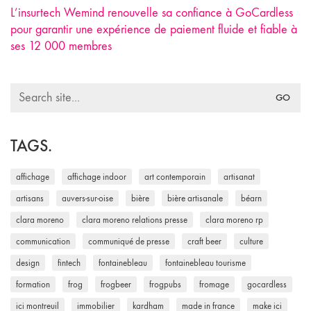
L’insurtech Wemind renouvelle sa confiance à GoCardless
pour garantir une expérience de paiement fluide et fiable à
ses 12 000 membres
Search
for:
TAGS.
affichage
affichage indoor
art contemporain
artisanat
artisans
auvers-sur-oise
bière
bière artisanale
béarn
clara moreno
clara moreno relations presse
clara moreno rp
communication
communiqué de presse
craft beer
culture
design
fintech
fontainebleau
fontainebleau tourisme
formation
frog
frogbeer
frogpubs
fromage
gocardless
ici montreuil
immobilier
kardham
made in france
make ici