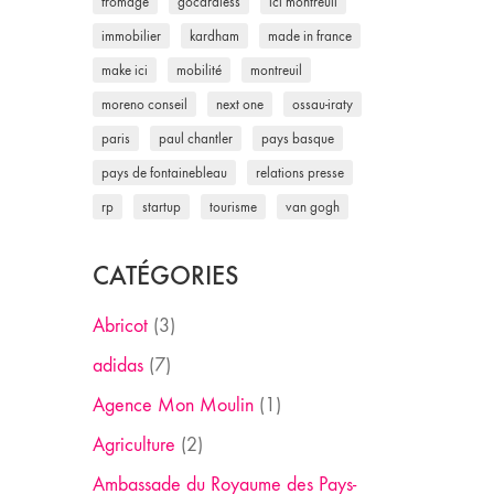
fromage
gocardless
ici montreuil
immobilier
kardham
made in france
make ici
mobilité
montreuil
moreno conseil
next one
ossau-iraty
paris
paul chantler
pays basque
pays de fontainebleau
relations presse
rp
startup
tourisme
van gogh
CATÉGORIES
Abricot
(3)
adidas
(7)
Agence Mon Moulin
(1)
Agriculture
(2)
Ambassade du Royaume des Pays-