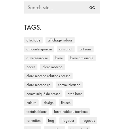
Search
for:
TAGS.
affichage
affichage indoor
art contemporain
artisanat
artisans
auvers-sur-oise
bière
bière artisanale
béarn
clara moreno
clara moreno relations presse
clara moreno rp
communication
communiqué de presse
craft beer
culture
design
fintech
fontainebleau
fontainebleau tourisme
formation
frog
frogbeer
frogpubs