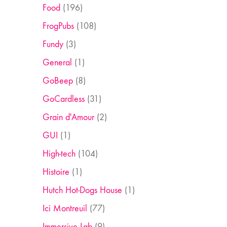
Food
(196)
FrogPubs
(108)
Fundy
(3)
General
(1)
GoBeep
(8)
GoCardless
(31)
Grain d'Amour
(2)
GUI
(1)
High-tech
(104)
Histoire
(1)
Hutch Hot-Dogs House
(1)
Ici Montreuil
(77)
Immersive Lab
(9)