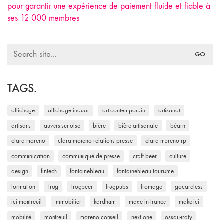
pour garantir une expérience de paiement fluide et fiable à
ses 12 000 membres
Search
for:
TAGS.
affichage
affichage indoor
art contemporain
artisanat
artisans
auvers-sur-oise
bière
bière artisanale
béarn
clara moreno
clara moreno relations presse
clara moreno rp
communication
communiqué de presse
craft beer
culture
design
fintech
fontainebleau
fontainebleau tourisme
formation
frog
frogbeer
frogpubs
fromage
gocardless
ici montreuil
immobilier
kardham
made in france
make ici
mobilité
montreuil
moreno conseil
next one
ossau-iraty