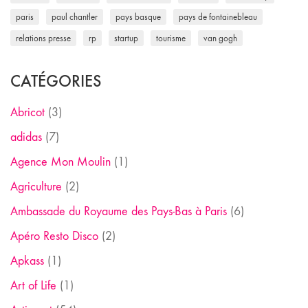
paris
paul chantler
pays basque
pays de fontainebleau
relations presse
rp
startup
tourisme
van gogh
CATÉGORIES
Abricot
(3)
adidas
(7)
Agence Mon Moulin
(1)
Agriculture
(2)
Ambassade du Royaume des Pays-Bas à Paris
(6)
Apéro Resto Disco
(2)
Apkass
(1)
Art of Life
(1)