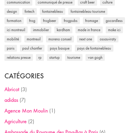
communication
communiqué de presse
craft beer
culture
design
fintech
fontainebleau
fontainebleau tourisme
formation
frog
frogbeer
frogpubs
fromage
gocardless
ici montreuil
immobilier
kardham
made in france
make ici
mobilité
montreuil
moreno conseil
next one
ossau-iraty
paris
paul chantler
pays basque
pays de fontainebleau
relations presse
rp
startup
tourisme
van gogh
CATÉGORIES
Abricot
(3)
adidas
(7)
Agence Mon Moulin
(1)
Agriculture
(2)
Ambassade du Royaume des Pays-Bas à Paris
(6)