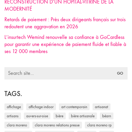
RECONSTRUCTION D’UN HÔPITAL-VITRINE DE LA
MODERNITÉ
Retards de paiement : Près deux dirigeants français sur trois
redoutent une aggravation en 2026
L’insurtech Wemind renouvelle sa confiance à GoCardless
pour garantir une expérience de paiement fluide et fiable à
ses 12 000 membres
Search
for:
TAGS.
affichage
affichage indoor
art contemporain
artisanat
artisans
auvers-sur-oise
bière
bière artisanale
béarn
clara moreno
clara moreno relations presse
clara moreno rp