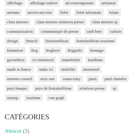
affichage
affichage indoor
art contemporain
artisanat
artisans
auvers-sur-oise
bière
bière artisanale
béarn
clara moreno
clara moreno relations presse
clara moreno rp
communication
communiqué de presse
craft beer
culture
design
fintech
fontainebleau
fontainebleau tourisme
formation
frog
frogbeer
frogpubs
fromage
gocardless
ici montreuil
immobilier
kardham
made in france
make ici
mobilité
montreuil
moreno conseil
next one
ossau-iraty
paris
paul chantler
pays basque
pays de fontainebleau
relations presse
rp
startup
tourisme
van gogh
CATÉGORIES
Abricot
(3)